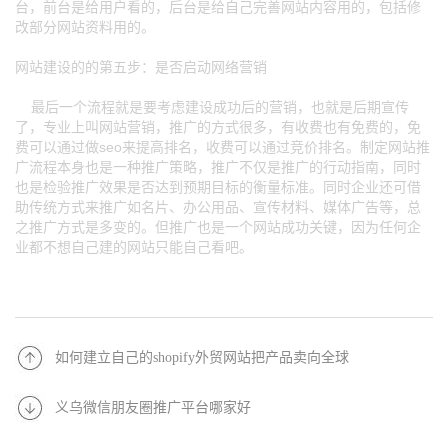
台，前台是给用户看的，后台是给自己完善网站内容用的，包括修
改部分网站资料用的。
网站建设的的第五步：是否启动网络营销
最后一个流程就是要考虑建设成功后的营销，也就是后期宣传
了，专业上叫网站营销，推广的方式很多，有收费也有免费的，免
费可以通过做seo来提高排名，收费可以通过竞价排名。制定网站推
广流程本身也是一种推广策略，推广不仅是推广的行动指南，同时
也是检验推广效果是否达到预期目标的衡量标准。同时企业还可借
助传统方式来推广如名片、办公用品、宣传材料、媒体广告等，总
之推广方式是多变的。但推广也是一个网站成功关键，因为任何企
业都不想自己建的网站只能自己看吧。
如何建立自己的shopify外贸网站把产品卖向全球
义乌微信朋友圈推广平台哪家好